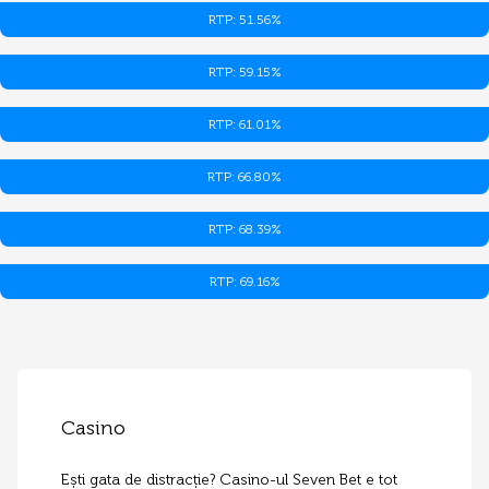
RTP: 51.56%
RTP: 59.15%
RTP: 61.01%
RTP: 66.80%
RTP: 68.39%
RTP: 69.16%
Casino
Ești gata de distracție? Casino-ul Seven Bet e tot