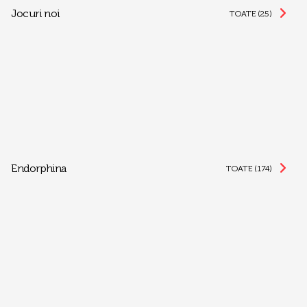
Jocuri noi
TOATE
(25)
Endorphina
TOATE
(174)