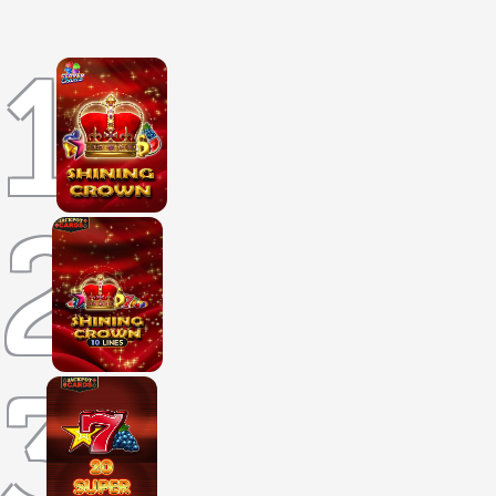
1
2
3