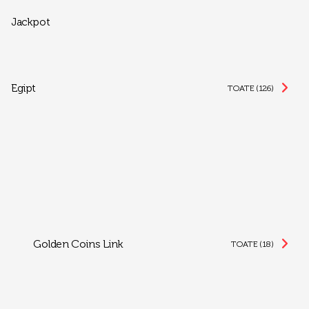
Jackpot
Egipt
TOATE
(126)
Golden Coins Link
TOATE
(18)