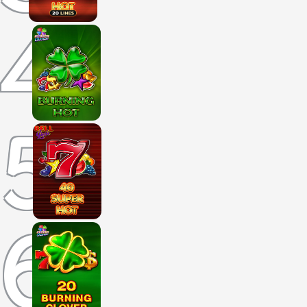
4
5
6