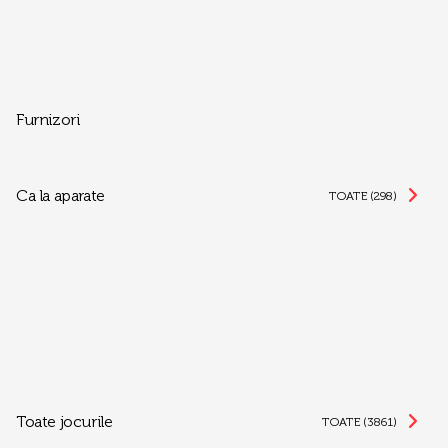
Furnizori
Ca la aparate
TOATE
(298)
Toate jocurile
TOATE
(3861)