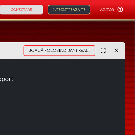
CONECTARE
ÎNREGISTREAZĂ-TE
AJUTOR
JOACĂ FOLOSIND BANI REALI