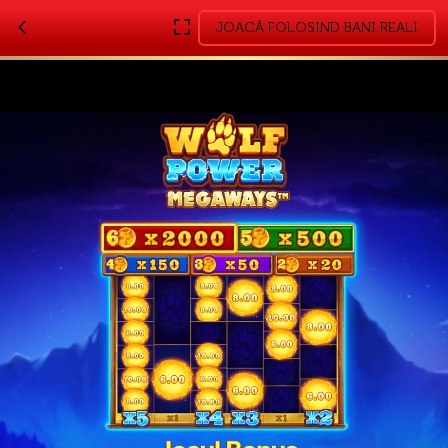
JOACĂ FOLOSIND BANI REALI