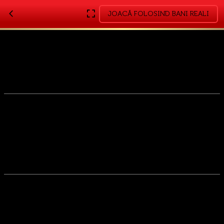
JOACĂ FOLOSIND BANI REALI