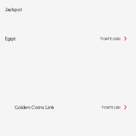
Jackpot
Egipt
TOATE
(126)
Golden Coins Link
TOATE
(18)