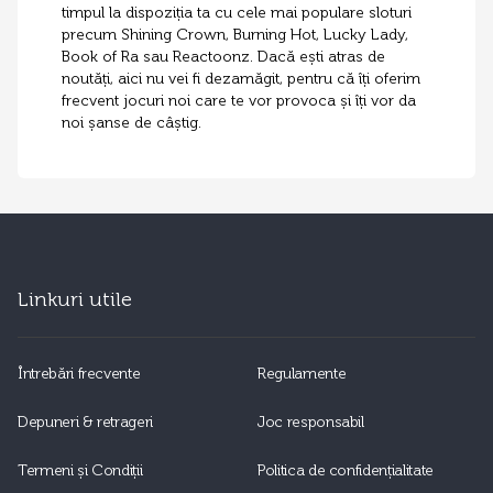
timpul la dispoziția ta cu cele mai populare sloturi
precum Shining Crown, Burning Hot, Lucky Lady,
Book of Ra sau Reactoonz. Dacă ești atras de
noutăți, aici nu vei fi dezamăgit, pentru că îți oferim
frecvent jocuri noi care te vor provoca și îți vor da
noi șanse de câștig.
Linkuri utile
Întrebări frecvente
Regulamente
Depuneri & retrageri
Joc responsabil
Termeni și Condiții
Politica de confidențialitate