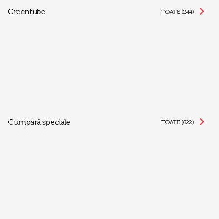
Greentube
TOATE
(244)
Cumpără speciale
TOATE
(622)