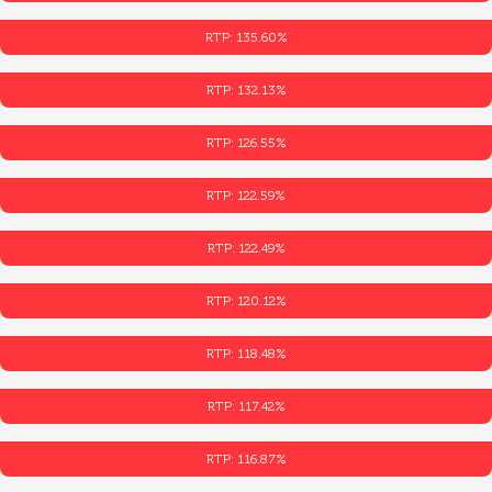
RTP: 135.60%
RTP: 132.13%
RTP: 126.55%
RTP: 122.59%
RTP: 122.49%
RTP: 120.12%
RTP: 118.48%
RTP: 117.42%
RTP: 116.87%