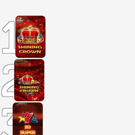
1
2
3