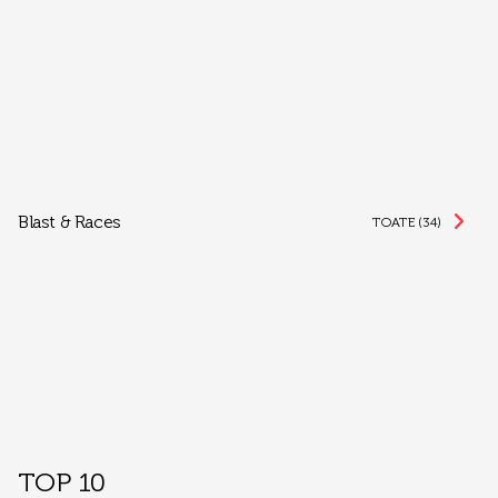
Blast & Races
TOATE
(34)
TOP 10