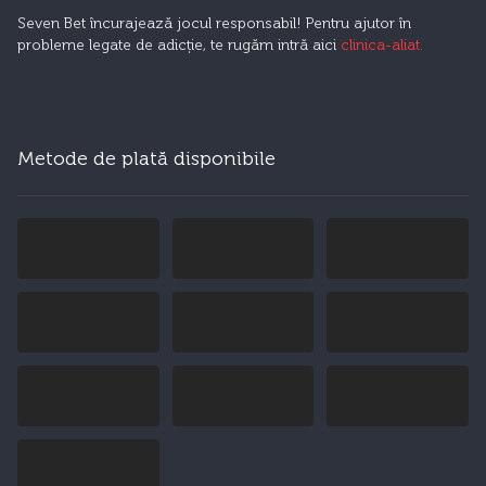
Seven Bet încurajează jocul responsabil! Pentru ajutor în
probleme legate de adicție, te rugăm intră aici
clinica-aliat.
Metode de plată disponibile