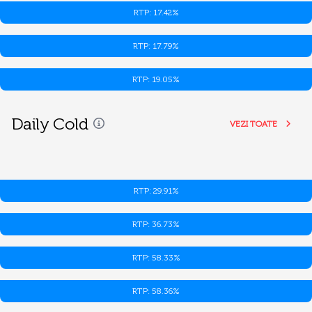
RTP: 17.42%
RTP: 17.79%
RTP: 19.05%
Daily Cold
VEZI TOATE
RTP: 29.91%
RTP: 36.73%
RTP: 58.33%
RTP: 58.36%