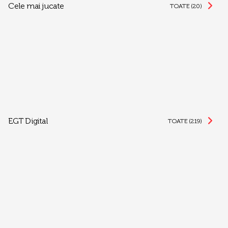
Cele mai jucate
TOATE
(20)
EGT Digital
TOATE
(219)