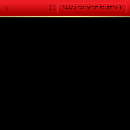
JOACĂ FOLOSIND BANI REALI