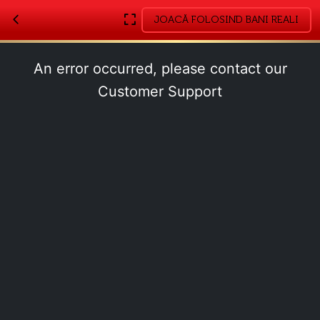
JOACĂ FOLOSIND BANI REALI