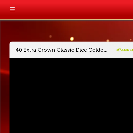
40 Extra Crown Classic Dice Golden Coins Link