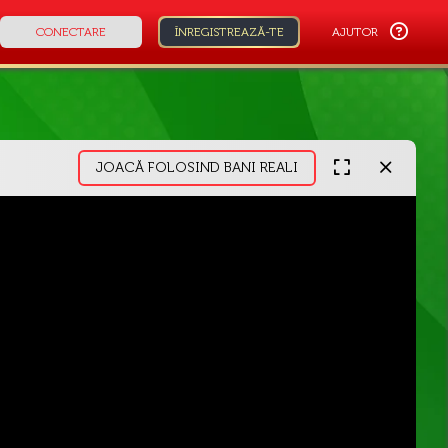
CONECTARE
ÎNREGISTREAZĂ-TE
AJUTOR
JOACĂ FOLOSIND BANI REALI