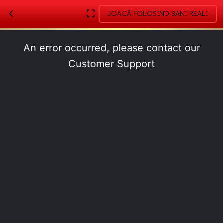
JOACĂ FOLOSIND BANI REALI