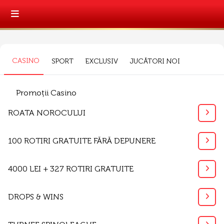
CASINO
SPORT
EXCLUSIV
JUCĂTORI NOI
Promoții Casino
ROATA NOROCULUI
100 ROTIRI GRATUITE FĂRĂ DEPUNERE
4000 LEI + 327 ROTIRI GRATUITE
DROPS & WINS