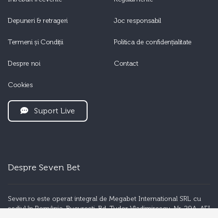
Depuneri & retrageri
Joc responsabil
Termeni și Condiții
Politica de confidențialitate
Despre noi
Contact
Cookies
Suport Live
Despre Seven Bet
Seven.ro este operat integral de Megabet International SRL cu
sediul în România, București, Bd. Tudor Vladimirescu, Nr. 29A, AFI