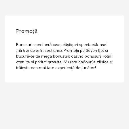
Promoții
Bonusuri spectaculoase, câștiguri spectaculoase!
Intră zi de zi în secțiunea Promoții pe Seven Bet și
bucură-te de mega bonusuri: casino bonusuri, rotiri
gratuite și pariuri gratuite. Nu rata cadourile zilnice și
trăiește cea mai tare experiență de jucător!