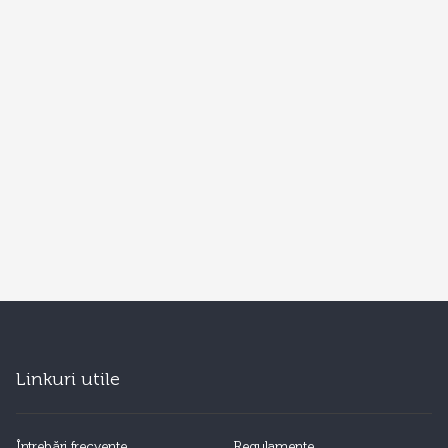
Linkuri utile
Întrebări frecvente
Regulamente