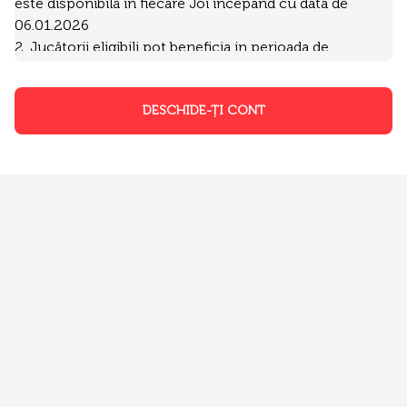
este disponibilă în fiecare Joi începând cu data de
06.01.2026
2. Jucătorii eligibili pot beneficia in perioada de
valabilitate de următoarea ofertă:
· ROTIRI GRATUITE NELIMITATE la jocul Sweet Bonanza,
DESCHIDE-ȚI CONT
timp de 2 minute, pentru o depunere de minimum 100
lei;
3. Pentru a fi înscris în promoție și a primi Rotirile
Gratuite, jucătorul trebuie să selecteze promoția din
secțiunea Depuneri în momentul în care alimentează
contul. Bonusul va fi acordat imediat ce este finalizată
depunerea în contul de jucător.
4. Pentru depunerile eligibile Cash în agenții, jucătorul
trebuie să selecteze oferta înainte de efectuarea
depunerii
AICI
.
5. În cazul rar în care bonusul nu este alocat automat
după finalizarea depunerii online, pentru această ofertă,
jucătorul va lua legătura cu departamentul Suport după
efectuarea depunerii, înainte de consumarea fondurilor