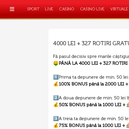
SPORT
LIVE
CASINO
CASINO LIVE
VIRTUALE
4000 LEI + 327 ROTIRI GRAT
Fă pasul decisiv spre marile câștigu
🤑PÂNĂ LA 4000 LEI + 327 ROTIR
1️⃣Prima ta depunere de min. 50 lei 
💰
100% BONUS până la 2000 LEI
2️⃣A doua depunere de min. 50 lei î
💰50% BONUS până la 1000 LEI
+
3️⃣A treia ta depunere de min. 50 lei
💰75% BONUS până la 1000 LEI
+
