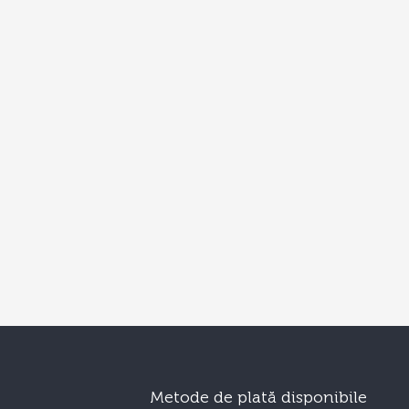
 de 1 leu pentru bonus casino,
el moment.
contribuția la condițiile de rulaj
i.
Orice miză care depășește
e în maxim 2 zile din momentul
ațiile Seven.
condițiilor de rulaj. După finalizarea
alt bonus activ cu condiții de rulaj.
Metode de plată disponibile