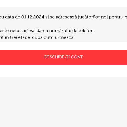
cu data de 01.12.2024 și se adresează jucătorilor noi pentru 
este necesară validarea numărului de telefon.
țit în trei etape, după cum urmează:
la 2000 lei + 77 Rotiri Gratuite la Shining Crown Clover C
la 1000 lei + 150 Rotiri Gratuite la Burning Hot Clover Ch
DESCHIDE-ȚI CONT
ă la 1000 lei + 100 ROTIRI GRATUITE la 20 Super Hot Clove
ură promoție de bun venit. Exemplu: dacă un utilizator selec
 venit la efectuarea primelor 3 depuneri.
ucătorul trebuie să selecteze bonusul din fereastra de depune
esta nu va putea intra în posesia bonusului.
ru metodele de plată NETELLER și Skrill.
n agenții, jucătorul trebuie să selecteze oferta înainte de ef
te alocat automat după finalizarea depunerii online, pentru ac
upă efectuarea depunerii, înainte de consumarea fondurilo
 în cont mai întâi banii bonus, iar rotirile gratuite vor apăre
s au fost rulați/au expirat).