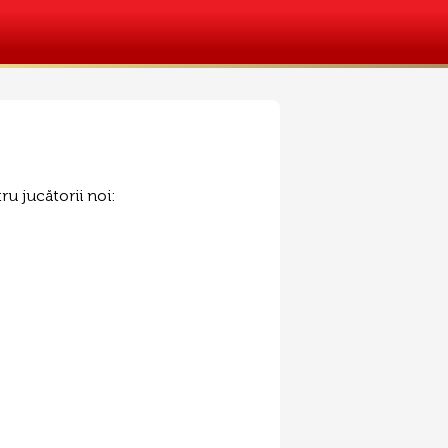
ru jucătorii noi: