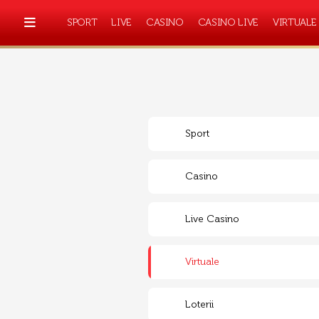
SPORT
LIVE
CASINO
CASINO LIVE
VIRTUALE
Sport
Casino
Live Casino
Virtuale
Loterii