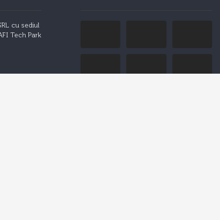
SRL cu sediul
 AFI Tech Park
 serioase
în probleme
CIF 43341869 | CS 11.000.000 LEI |
L1213822W001268
190215H000992