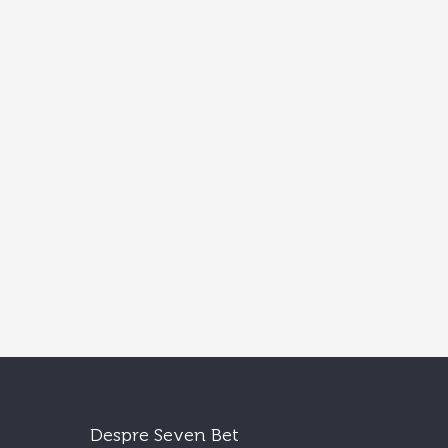
Despre Seven Bet