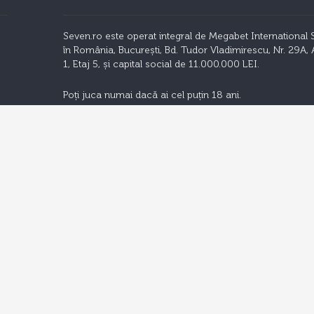
Seven.ro este operat integral de Megabet International 
în România, București, Bd. Tudor Vladimirescu, Nr. 29A,
1, Etaj 5, și capital social de
11.000.000 LEI.
Poți juca numai dacă ai cel puțin 18 ani.
Jocurile de noroc pot deveni o problemă cu consecințe
dacă nu sunt practicate responsabil.
Seven Bet încurajează jocul responsabil! Pentru ajutor 
legate de adicție, te rugăm intră aici
clinica-aliat.
adimirescu Nr. 29A, Afi Tech Park 1, Et.5, Sector 5, Bucharest | J2020015667407 | 
AT S.A. - Cluj-Napoca, Str. Gheorghe Doja Nr. 44 | J12/3477/1993 | CIF: 4835284
L1