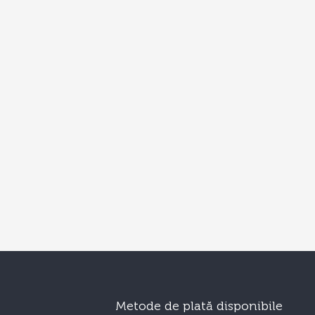
Metode de plată disponibile