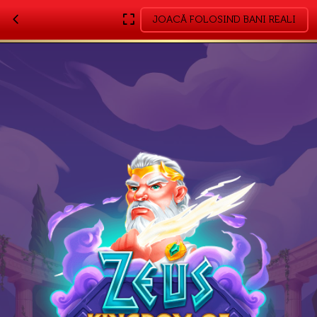
JOACĂ FOLOSIND BANI REALI