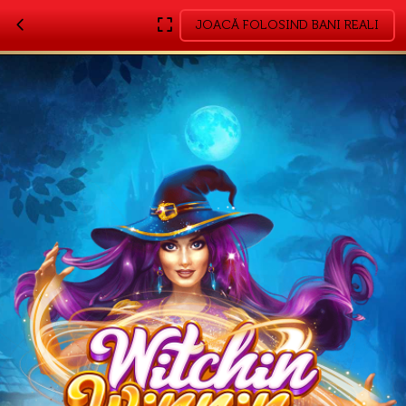
JOACĂ FOLOSIND BANI REALI