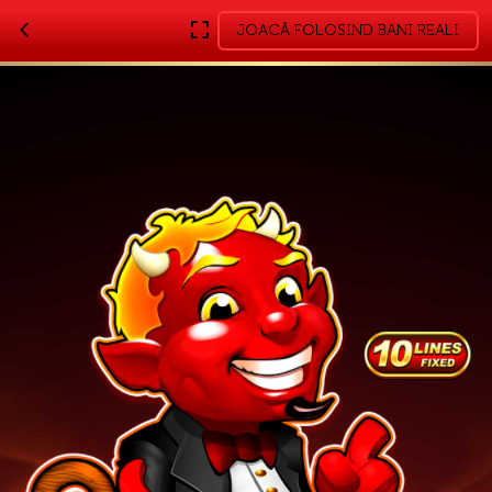
JOACĂ FOLOSIND BANI REALI