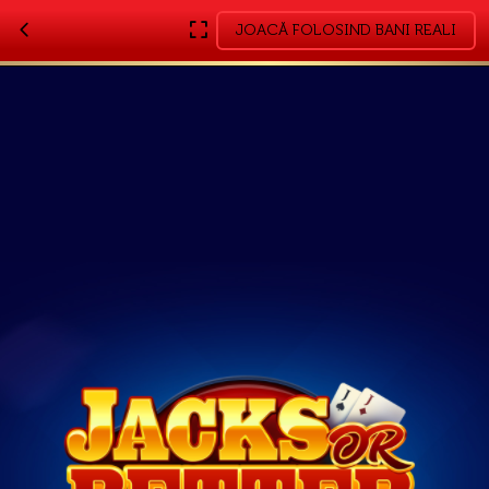
JOACĂ FOLOSIND BANI REALI