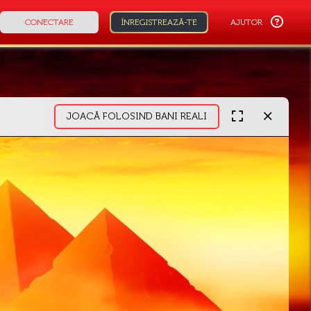
CONECTARE
ÎNREGISTREAZĂ-TE
AJUTOR
JOACĂ FOLOSIND BANI REALI