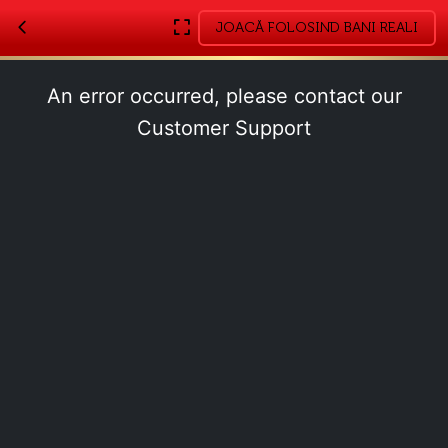
JOACĂ FOLOSIND BANI REALI