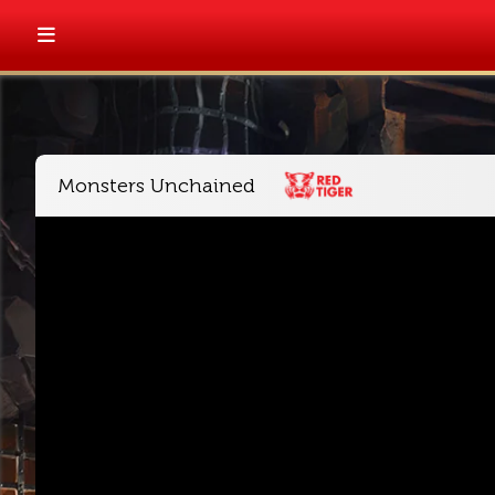
Monsters Unchained