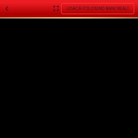
JOACĂ FOLOSIND BANI REALI