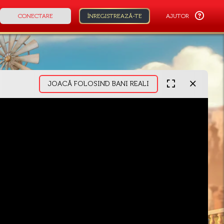
CONECTARE
ÎNREGISTREAZĂ-TE
AJUTOR
JOACĂ FOLOSIND BANI REALI