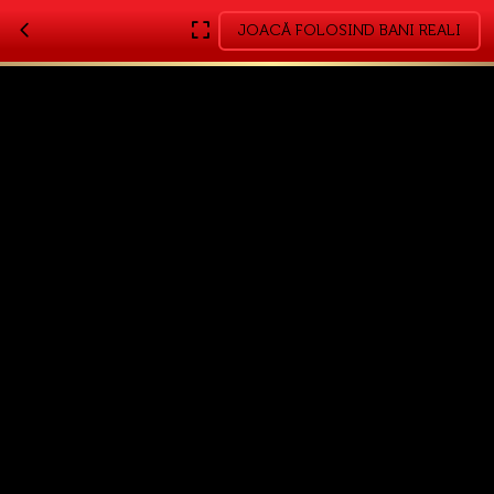
JOACĂ FOLOSIND BANI REALI