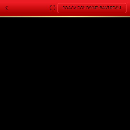
JOACĂ FOLOSIND BANI REALI