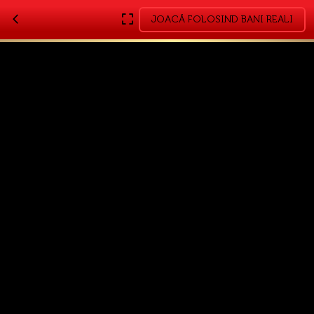
JOACĂ FOLOSIND BANI REALI