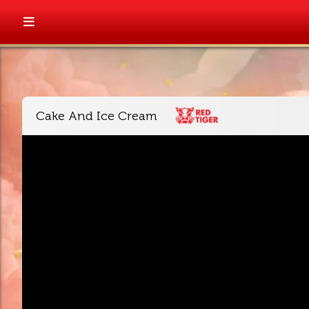
Cake And Ice Cream