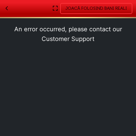
JOACĂ FOLOSIND BANI REALI