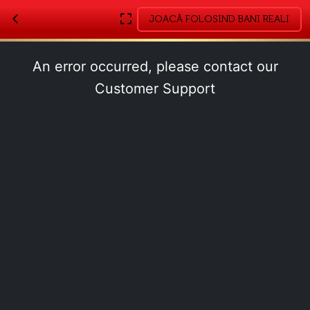
JOACĂ FOLOSIND BANI REALI