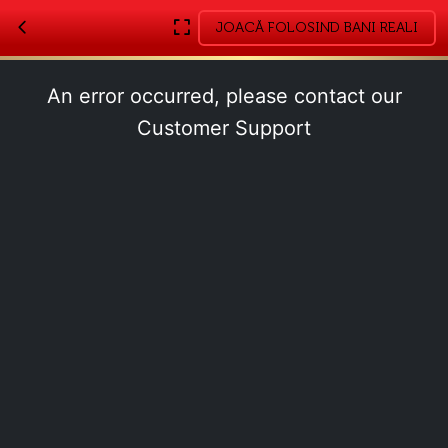
JOACĂ FOLOSIND BANI REALI