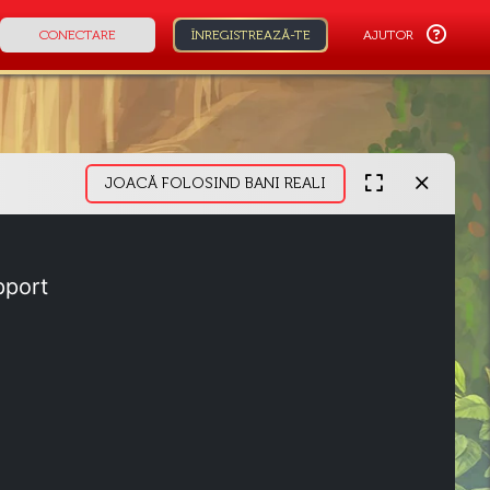
CONECTARE
ÎNREGISTREAZĂ-TE
AJUTOR
JOACĂ FOLOSIND BANI REALI