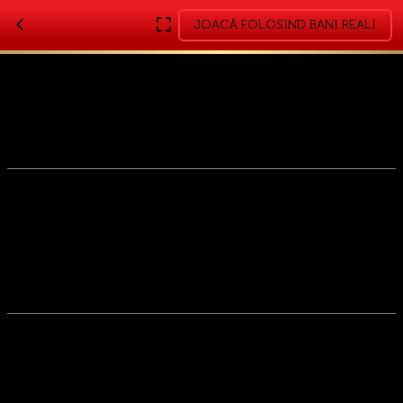
JOACĂ FOLOSIND BANI REALI