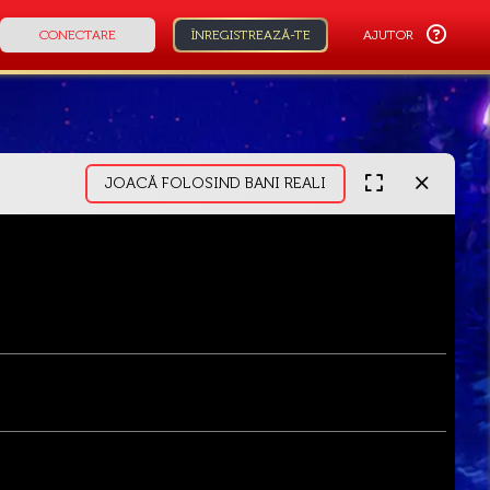
CONECTARE
ÎNREGISTREAZĂ-TE
AJUTOR
JOACĂ FOLOSIND BANI REALI