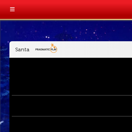
Santa