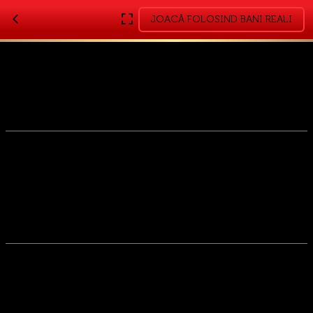
JOACĂ FOLOSIND BANI REALI