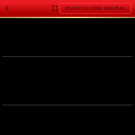
JOACĂ FOLOSIND BANI REALI