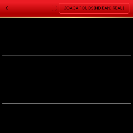
JOACĂ FOLOSIND BANI REALI