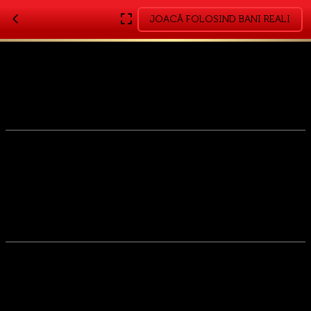
JOACĂ FOLOSIND BANI REALI