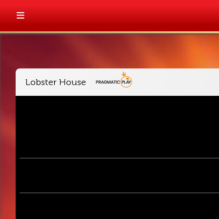
Lobster House