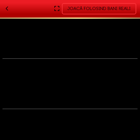
JOACĂ FOLOSIND BANI REALI