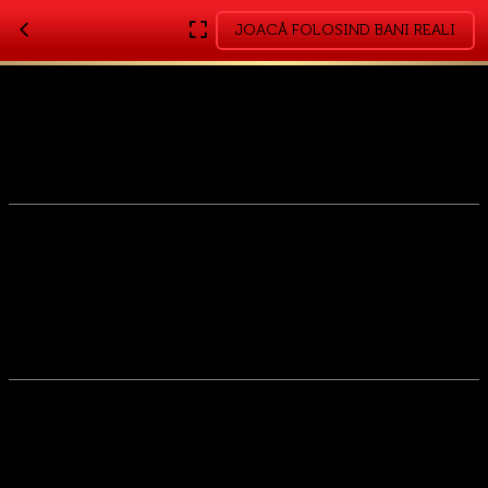
JOACĂ FOLOSIND BANI REALI