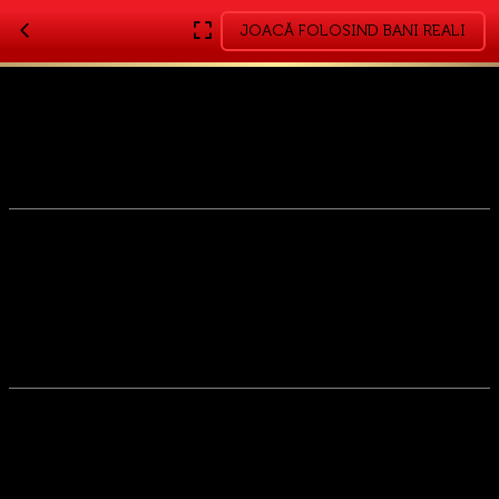
JOACĂ FOLOSIND BANI REALI