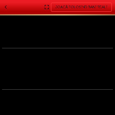
JOACĂ FOLOSIND BANI REALI