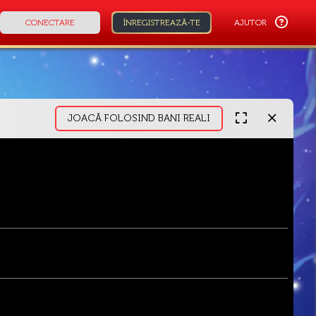
CONECTARE
ÎNREGISTREAZĂ-TE
AJUTOR
JOACĂ FOLOSIND BANI REALI