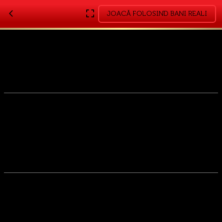
JOACĂ FOLOSIND BANI REALI