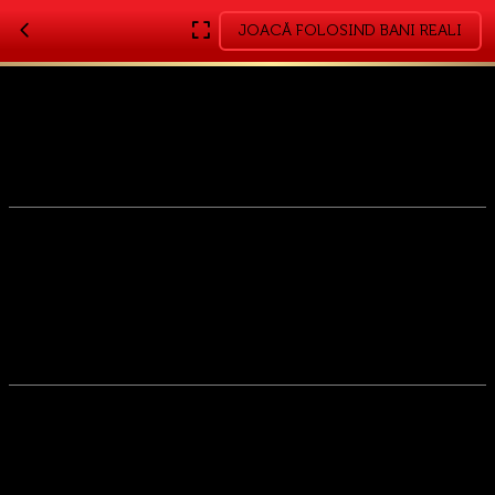
JOACĂ FOLOSIND BANI REALI