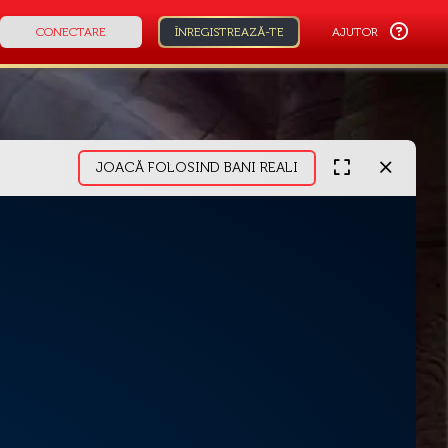
CONECTARE
ÎNREGISTREAZĂ-TE
AJUTOR
JOACĂ FOLOSIND BANI REALI