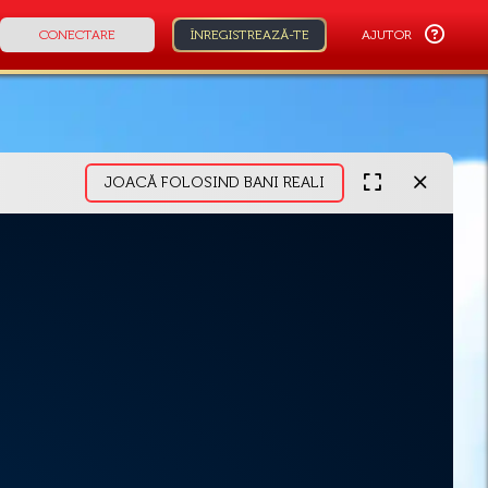
CONECTARE
ÎNREGISTREAZĂ-TE
AJUTOR
JOACĂ FOLOSIND BANI REALI