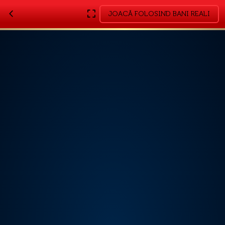
JOACĂ FOLOSIND BANI REALI