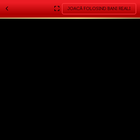
JOACĂ FOLOSIND BANI REALI