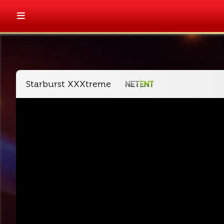
Starburst XXXtreme